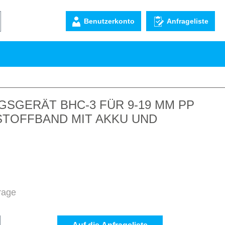
Benutzerkonto
Anfrageliste
SGERÄT BHC-3 FÜR 9-19 MM PP
STOFFBAND MIT AKKU UND
frage
b den gewünschten Wert ein oder benutze d