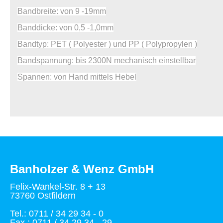
Bandbreite: von 9 -19mm
Banddicke: von 0,5 -1,0mm
Bandtyp: PET ( Polyester ) und PP ( Polypropylen )
Bandspannung: bis 2300N mechanisch einstellbar
Spannen: von Hand mittels Hebel
Banholzer & Wenz GmbH
Felix-Wankel-Str. 8 + 13
73760 Ostfildern
Tel.: 0711 / 34 29 34 - 0
Fax : 0711 / 34 29 34 - 29