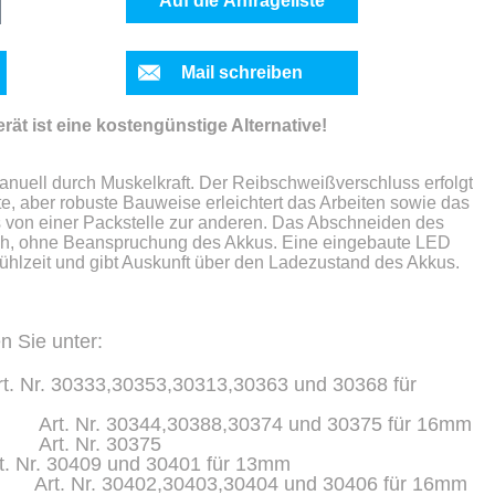
Auf die Anfrageliste
Mail schreiben
rät ist eine kostengünstige Alternative!
nuell durch Muskelkraft. Der Reibschweißverschluss erfolgt
te, aber robuste Bauweise erleichtert das Arbeiten sowie das
 von einer Packstelle zur anderen. Das Abschneiden des
ch, ohne Beanspruchung des Akkus. Eine eingebaute LED
Kühlzeit und gibt Auskunft über den Ladezustand des Akkus.
n Sie unter:
t. Nr. 30333,30353,30313,30363 und 30368 für
,30388,30374 und 30375 für 16mm
 30375
t. Nr. 30409 und 30401 für 13mm
,30403,30404 und 30406 für 16mm