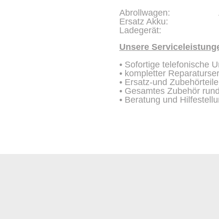
Art. Nr.
Abrollwagen: Art. N
Ersatz Akku: Art
Ladegerät: Art. 
Unsere Serviceleistunge
• Sofortige telefonische 
• kompletter Reparaturse
• Ersatz-und Zubehörteile
• Gesamtes Zubehör run
• Beratung und Hilfestel