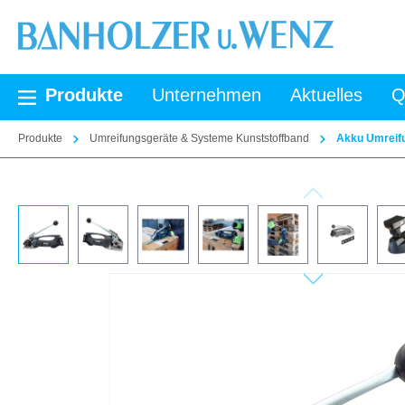
springen
Zur Hauptnavigation springen
Produkte
Unternehmen
Aktuelles
Q
Produkte
Umreifungsgeräte & Systeme Kunststoffband
Akku Umreifu
Bildergalerie überspringen